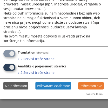
browsera i vašeg uređaja (npr. IP adresa uređaja, varijable o
a
a
sesiji unutar browsera, ...).
date.
date.
Kako mogu doći na razgovor kod
Neke od ovih informacija su nam neophodne i bez njih web
Press
Press
Predsjednika suda?
stranica ne bi mogla fukcionisati u svom punom obimu, dok
the
the
07.07.2009.
neke nisu prijeko neophodne a služe za dodatne stvari (npr.
question
question
procjenu nivoa posjećenosti, budućeg usavršavanja
mark
mark
stranice...).
key
key
Na ovom mjestu možete dozvoliti ili uskratiti pravo na
to
to
korištenje tih informacija.
get
get
Kako mogu doći do postupajućeg
the
the
sudije?
keyboard
keyboard
Translation
(obavezna)
07.07.2009.
shortcuts
shortcuts
↓
2
Servisi treće strane
for
for
changing
changing
Analitika o posjećenosti stranica
dates.
dates.
↓
2
Servisi treće strane
1 - 3 / 3
1
Ne prihvatam
Prihvatam odabrane
Prihvatam sve
Pokreće Klaro!