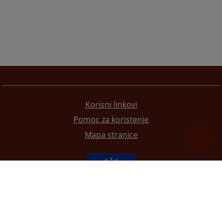
Korisni linkovi
Pomoc za koristenje
Mapa stranice
Redizajn web stranice je finansirala Evropska unija. Za njen sadržaj isključivo je odgovorno
Visoko sudsko i tužilačko vijeće BiH i ona ne odražava nužno stavove Evropske unije.