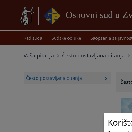
Osnovni sud u Z
Rad suda
Sudske odluke
Saopšenja za javnos
Vaša pitanja
Često postavljana pitanja
Često postavljana pitanja
Često
Korišt