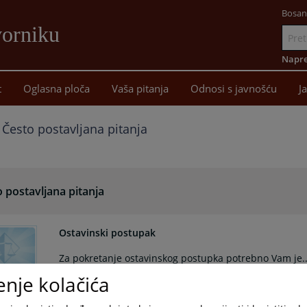
Bosan
vorniku
Idi
na
Napre
sadržaj
t
Oglasna ploča
Vaša pitanja
Odnosi s javnošću
J
Često postavljana pitanja
 postavljana pitanja
Ostavinski postupak
Za pokretanje ostavinskog postupka potrebno Vam je..
enje kolačića
Kako mogu doći na razgovor kod Predsjednika suda?