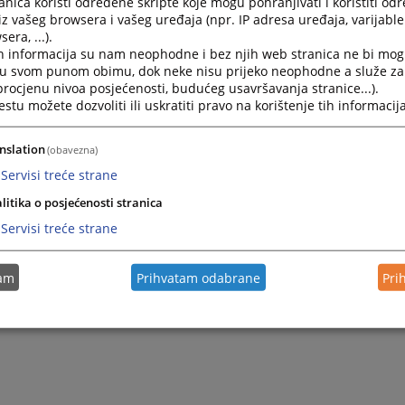
nica koristi određene skripte koje mogu pohranjivati i koristiti od
iz vašeg browsera i vašeg uređaja (npr. IP adresa uređaja, varijable 
Stranke koje žele prijem kod predsjednika suda potreb
era, ...).
14 do 15 časova.
h informacija su nam neophodne i bez njih web stranica ne bi mog
i u svom punom obimu, dok neke nisu prijeko neophodne a služe z
 procjenu nivoa posjećenosti, budućeg usavršavanja stranice...).
Kako mogu doći do postupajućeg sudije?
tu možete dozvoliti ili uskratiti pravo na korištenje tih informacija
Do sudije koji sudi u Vašem postupku nije dozvoljeno 
nslation
(obavezna)
predmetu obratite se prijemnoj kancelariji.
Servisi treće strane
litika o posjećenosti stranica
Servisi treće strane
tam
Prihvatam odabrane
Pri