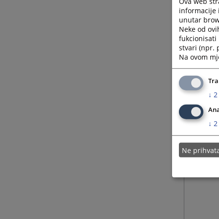
Ova web stra
informacije 
unutar brows
Neke od ovi
fukcionisat
stvari (npr.
Na ovom mjes
Tra
↓
2
Ana
↓
2
Ne prihva