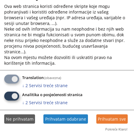
u prijemnoj kancelariji ( kancelarija br.2), a preuzimaju
Ova web stranica koristi određene skripte koje mogu
u kancelariji broj 4 narednog dana
pohranjivati i koristiti određene informacije iz vašeg
Uvjerenje da protiv privrednog društva nije pokrenut
browsera i vašeg uređaja (npr. IP adresa uređaja, varijable o
postupak likvidacije niti stečaja
sesiji unutar browsera, ...).
Neke od ovih informacija su nam neophodne i bez njih web
Ova uvjerenja se izdaju u Osnovnom sudu u Bijeljini.
stranica ne bi mogla fukcionisati u svom punom obimu, dok
Uslovi za dobijanje uvjerenja i potvrda
neke nisu prijeko neophodne a služe za dodatne stvari (npr.
procjenu nivoa posjećenosti, budućeg usavršavanja
Potrebno je podnijeti pisani zahtjev , nakon što se izvrši
stranice...).
potrebna provjera podataka , uplaćuje se taksa u
Na ovom mjestu možete dozvoliti ili uskratiti pravo na
iznosu od (zavisno od vrste uvjerenja ili potvrda) na
korištenje tih informacija.
sljedeći broj transakcijskog računa : 5620990000055687
, poziv na broj : 7657000000 , vrsta prihoda : 722211
Translation
(obavezna)
budžetska organizacija: 1068001
↓
2
Servisi treće strane
2824
PREGLEDA
Analitika o posjećenosti stranica
↓
2
Servisi treće strane
Ne prihvatam
Prihvatam odabrane
Prihvatam sve
Pokreće Klaro!