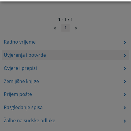
1 - 1 / 1
1
Radno vrijeme
Uvjerenja i potvrde
Ovjere i prepisi
Zemljišne knjige
Prijem pošte
Razgledanje spisa
Žalbe na sudske odluke