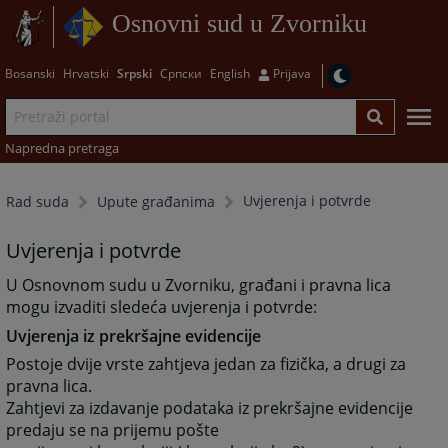
Osnovni sud u Zvorniku
Bosanski
Hrvatski
Srpski
Српски
English
Prijava
Napredna pretraga
Uvjerenja i potvrde
Rad suda
Upute građanima
Uvjerenja i potvrde
U Osnovnom sudu u Zvorniku, građani i pravna lica
mogu izvaditi sledeća uvjerenja i potvrde:
Uvjerenja iz prekršajne evidencije
Postoje dvije vrste zahtjeva jedan za fizička, a drugi za
pravna lica.
Zahtjevi za izdavanje podataka iz prekršajne evidencije
predaju se na prijemu pošte