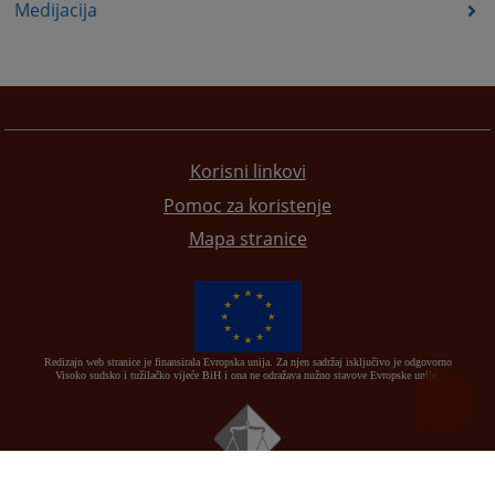
Medijacija
Korisni linkovi
Pomoc za koristenje
Mapa stranice
Redizajn web stranice je finansirala Evropska unija. Za njen sadržaj isključivo je odgovorno
Visoko sudsko i tužilačko vijeće BiH i ona ne odražava nužno stavove Evropske unije.
© 2021
Visoki sudski i tužilački savjet