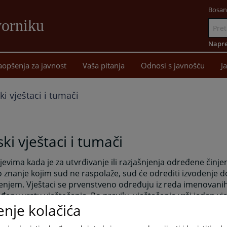
Bosan
vorniku
Idi
na
Napre
sadržaj
aopšenja za javnost
Vaša pitanja
Odnosi s javnošću
J
i vještaci i tumači
ki vještaci i tumači
jevima kada je za utvrđivanje ili razjašnjenja određene činj
 znanje kojim sud ne raspolaže, sud će odrediti izvođenje 
enjem. Vještaci se prvenstveno određuju iz reda imenovanih
đenu vrstu vještačenja. Po pravilu, vještačenje vrši jedan vje
enje kolačića
enja će se povjeriti stručnim ustanovama, kao što su: bolnic
orije, fakulteti i sl. Ako postoje ustanove za određene vrste 