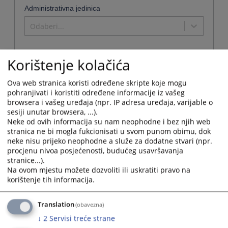
Administrativna jedinica
Odaberi...
Korištenje kolačića
Naziv
Ova web stranica koristi određene skripte koje mogu
Osnovni sud u Zvorniku
pohranjivati i koristiti određene informacije iz vašeg
browsera i vašeg uređaja (npr. IP adresa uređaja, varijable o
Naziv institucije:
Osnovni sud u Zvorniku
sesiji unutar browsera, ...).
Adresa:
Svetog Save 122, 75400 Zvornik
Neke od ovih informacija su nam neophodne i bez njih web
stranica ne bi mogla fukcionisati u svom punom obimu, dok
Telefon:
056 210 398 i 056 213 108 - Centrala
neke nisu prijeko neophodne a služe za dodatne stvari (npr.
Telefaks:
056 211 667
procjenu nivoa posjećenosti, budućeg usavršavanja
Adresa elektronske pošte:
ossud-zvornik@pravosudje.ba
stranice...).
Web stranica:
https://ossud-zvornik.pravosudje.ba
Na ovom mjestu možete dozvoliti ili uskratiti pravo na
Radno vrijeme:
07:00 - 15:00
korištenje tih informacija.
Predsjednik:
Slavica Tadić
U Osnovnom sudu u Zvorniku građani, pored ostvarivanja svoji
Translation
(obavezna)
prava u krivičnom, građanskom, vanparničnom, ostavinskom,
Potvrde
izvršnom i prekršajnom postupku, ostvaruju i svoja prava u
↓
2
Servisi treće strane
koje se
Zemljišno-knjižnoj kancelariji. Također, preko pisarnice suda
mogu
ostvaruju prava na: -Ovjeru ugovora i drugih isprava; -Ovjeru