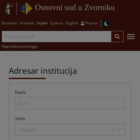
Osnovni sud u Zvorniku
Bosanski
Hrvatski
Srpski
Српски
English
Prijava
Napredna pretraga
Adresar institucija
Naziv
Vrsta
Odaberi...