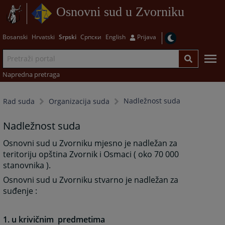
Osnovni sud u Zvorniku
Bosanski
Hrvatski
Srpski
Српски
English
Prijava
Napredna pretraga
Nadležnost suda
Rad suda
Organizacija suda
Nadležnost suda
Osnovni sud u Zvorniku mjesno je nadležan za
teritoriju opština Zvornik i Osmaci ( oko 70 000
stanovnika ).
Osnovni sud u Zvorniku stvarno je nadležan za
suđenje :
1. u krivičnim predmetima