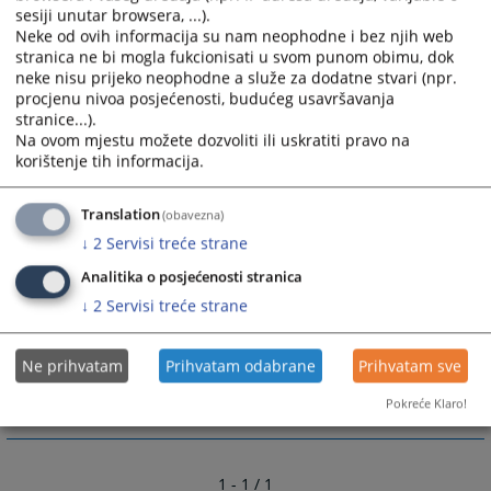
sesiji unutar browsera, ...).
a) u svim građanskim sporovima i
Neke od ovih informacija su nam neophodne i bez njih web
b) u vanparničnom postupku
stranica ne bi mogla fukcionisati u svom punom obimu, dok
neke nisu prijeko neophodne a služe za dodatne stvari (npr.
procjenu nivoa posjećenosti, budućeg usavršavanja
3. drugim predmetima
stranice...).
a) da sprovodi izvršni postupak,
Na ovom mjestu možete dozvoliti ili uskratiti pravo na
b) da određuje mjere obezbjeđenja
korištenje tih informacija.
c) da pruža pravnu pomoć sudovima u Bosni I
Hercegovini
Translation
(obavezna)
d) da vrši druge poslove određene zakonom
↓
2
Servisi treće strane
Analitika o posjećenosti stranica
3126
PREGLEDA
↓
2
Servisi treće strane
Ne prihvatam
Prihvatam odabrane
Prihvatam sve
Pokreće Klaro!
1 - 1 / 1