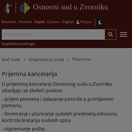
Osnovni sud u Zvorniku
Bosanski
Hrvatski
Srpski
Српски
English
Prijava
Napredna pretraga
Pisarnica
Rad suda
Organizacija suda
Prijemna kancelarija
U prijemnoj kancelariji Osnovnog suda u Zvorniku
obavljaju se sledeći poslovi:
- prijem pismena i izdavanje potvrde o primljenom
pismenu,
- formiranje i ažuriranje sudskih predmeta,odnosno,
kontrola kretanja sudskih spisa
- otpremanje pošte,