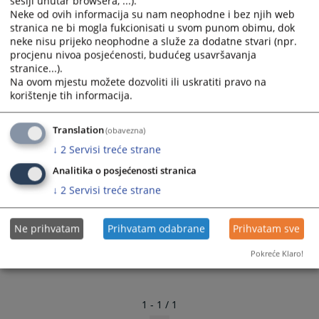
sesiji unutar browsera, ...).
Neke od ovih informacija su nam neophodne i bez njih web
stranica ne bi mogla fukcionisati u svom punom obimu, dok
neke nisu prijeko neophodne a služe za dodatne stvari (npr.
procjenu nivoa posjećenosti, budućeg usavršavanja
stranice...).
Na ovom mjestu možete dozvoliti ili uskratiti pravo na
korištenje tih informacija.
Translation
(obavezna)
↓
2
Servisi treće strane
Analitika o posjećenosti stranica
↓
2
Servisi treće strane
Prijemna kancelarija
Ne prihvatam
Prihvatam odabrane
Prihvatam sve
Pokreće Klaro!
1 - 1 / 1