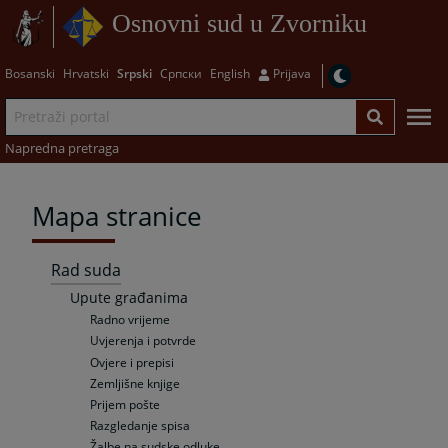
Osnovni sud u Zvorniku
Bosanski
Hrvatski
Srpski
Српски
English
Prijava
Napredna pretraga
Mapa stranice
Rad suda
Upute građanima
Radno vrijeme
Uvjerenja i potvrde
Ovjere i prepisi
Zemljišne knjige
Prijem pošte
Razgledanje spisa
Žalbe na sudske odluke