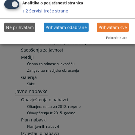
Često postavljana pitanja
Analitika o posjećenosti stranica
Specifična pitanja
↓
2
Servisi treće strane
Zemljišno-knjižni izvadak
Odnosi s javnošću
Ne prihvatam
Prihvatam odabrane
Prihvatam sve
Publikacije
Promotivni materijali
Pokreće Klaro!
Zakon o slobodi pristupa informacijama
Saopšenja za javnost
Mediji
Osoba za odnose s javnošću
Zahtjevi za medijska obraćanja
Galerija
Slike
Javne nabavke
Obavještenja o nabavci
Обавјештења из 2018. године
Obavještenja iz 2015. godine
Plan nabavki
Plan javnih nabavki
Izvještaji o nabavci