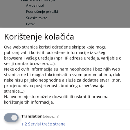
Aktuelnosti
Podnošenje pritužbi
Sudske takse
Pozivi
Sudski vještaci i tumači
Korištenje kolačića
Pravna pomoć
Raspored suđenja
Ova web stranica koristi određene skripte koje mogu
Raspored suđenja
pohranjivati i koristiti određene informacije iz vašeg
Elektronska oglasna tabla
browsera i vašeg uređaja (npr. IP adresa uređaja, varijable o
Upražnjene pozicije
sesiji unutar browsera, ...).
Neke od ovih informacija su nam neophodne i bez njih web
Opšte informacije
stranica ne bi mogla fukcionisati u svom punom obimu, dok
Objavljene pozicije
neke nisu prijeko neophodne a služe za dodatne stvari (npr.
Sudska prodaja
procjenu nivoa posjećenosti, budućeg usavršavanja
Nekretnine
stranice...).
Vozila
Na ovom mjestu možete dozvoliti ili uskratiti pravo na
Ostale prodaje
korištenje tih informacija.
Sudske odluke
Vaša pitanja
Translation
(obavezna)
↓
2
Servisi treće strane
Često postavljana pitanja