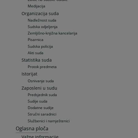
Medijacija
Organizacija suda
Nadležnost suda
Sudska odjeljenja
Zemljišno-knjižna kancelarija
Pisarnica
Sudska policija
Akti suda
Statistika suda
Protok predmeta
Istorijat
Osnivanje suda
Zaposleni u sudu
Predsjednik suda
Sudije suda
Dodatne sudije
Stručni saradnici
Službenici i namještenici
Oglasna ploča
Važne informacije