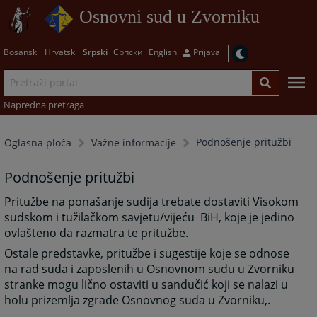
Osnovni sud u Zvorniku
Bosanski
Hrvatski
Srpski
Српски
English
Prijava
Napredna pretraga
Podnošenje pritužbi
Oglasna ploča
Važne informacije
Podnošenje pritužbi
Pritužbe na ponašanje sudija trebate dostaviti Visokom
sudskom i tužilačkom savjetu/vijeću BiH, koje je jedino
ovlašteno da razmatra te pritužbe.
Ostale predstavke, pritužbe i sugestije koje se odnose
na rad suda i zaposlenih u Osnovnom sudu u Zvorniku
stranke mogu lično ostaviti u sandučić koji se nalazi u
holu prizemlja zgrade Osnovnog suda u Zvorniku,.