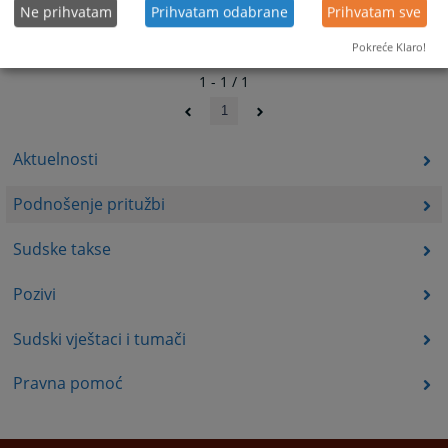
Ne prihvatam
Prihvatam odabrane
Prihvatam sve
Pokreće Klaro!
1 - 1 / 1
1
Aktuelnosti
Podnošenje pritužbi
Sudske takse
Pozivi
Sudski vještaci i tumači
Pravna pomoć