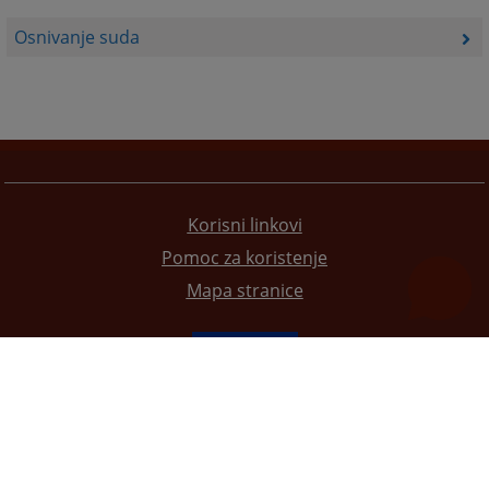
Osnivanje suda
Korisni linkovi
Pomoc za koristenje
Mapa stranice
Redizajn web stranice je finansirala Evropska unija. Za njen sadržaj isključivo je odgovorno
Visoko sudsko i tužilačko vijeće BiH i ona ne odražava nužno stavove Evropske unije.