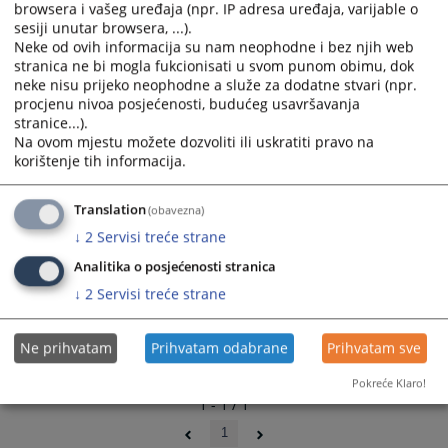
browsera i vašeg uređaja (npr. IP adresa uređaja, varijable o
and
and
sesiji unutar browsera, ...).
select
select
Neke od ovih informacija su nam neophodne i bez njih web
a
a
stranica ne bi mogla fukcionisati u svom punom obimu, dok
date.
date.
neke nisu prijeko neophodne a služe za dodatne stvari (npr.
Press
Press
procjenu nivoa posjećenosti, budućeg usavršavanja
stranice...).
the
the
Na ovom mjestu možete dozvoliti ili uskratiti pravo na
question
question
korištenje tih informacija.
mark
mark
key
key
Translation
(obavezna)
to
to
get
get
↓
2
Servisi treće strane
the
the
Analitika o posjećenosti stranica
keyboard
keyboard
↓
2
Servisi treće strane
shortcuts
shortcuts
for
for
changing
changing
Ne prihvatam
Prihvatam odabrane
Prihvatam sve
dates.
dates.
Pokreće Klaro!
1 - 1 / 1
1