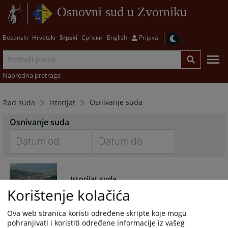
Osnovni sud u Zvorniku
Bosanski
Hrvatski
Srpski
Српски
English
Prijava
Napredna pretraga
Osnivanje suda
Rad suda
Istorijat
Osnivanje suda
Navigate
Navigate
forward
forward
Istorijat suda
to
to
Korištenje kolačića
interact
interact
with
with
Istorijat pravosuđa u Zvorniku.
Ova web stranica koristi određene skripte koje mogu
the
the
pohranjivati i koristiti određene informacije iz vašeg
calendar
calendar