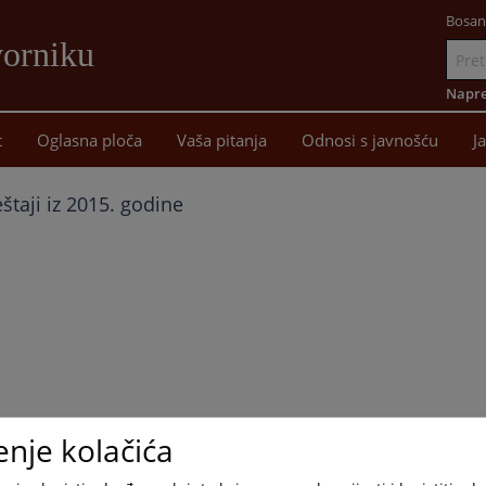
Bosan
vorniku
Idi
na
Napre
sadržaj
t
Oglasna ploča
Vaša pitanja
Odnosi s javnošću
J
eštaji iz 2015. godine
enje kolačića