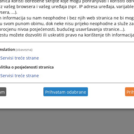
nica koristi određene skripte koje mogu pohranjivati i koristiti od
iz vašeg browsera i vašeg uređaja (npr. IP adresa uređaja, varijable 
era, ...).
h informacija su nam neophodne i bez njih web stranica ne bi mog
i u svom punom obimu, dok neke nisu prijeko neophodne a služe z
 procjenu nivoa posjećenosti, budućeg usavršavanja stranice...).
tu možete dozvoliti ili uskratiti pravo na korištenje tih informacija
nslation
(obavezna)
Servisi treće strane
Trenutno nema v
litika o posjećenosti stranica
Servisi treće strane
tam
Prihvatam odabrane
Pri