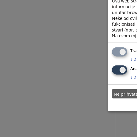
Ova web stra
informacije 
unutar brows
Neke od ovi
fukcionisat
stvari (npr.
Na ovom mjes
Tra
↓
2
Ana
↓
2
Ne prihva