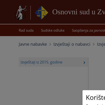
Osnovni sud u Z
Rad suda
Sudske odluke
Saopšenja za javnos
Izvj
Javne nabavke
Izvještaji o nabavci
Izvještaji iz 2015. godine
Korišt