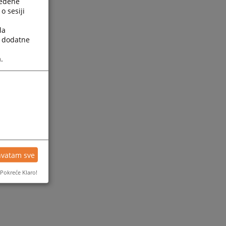
ređene
o sesiji
la
a dodatne
.
ijesti
hvatam sve
Pokreće Klaro!