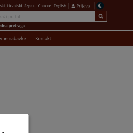
ski
Hrvatski
Srpski
Српски
English
Prijava
dna pretraga
avne nabavke
Kontakt