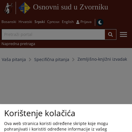
Osnovni sud u Zvorniku
Bosanski
Hrvatski
Srpski
Српски
English
Prijava
Napredna pretraga
Zemljišno-knjižni izvadak
Vaša pitanja
Specifična pitanja
Korištenje kolačića
Ova web stranica koristi određene skripte koje mogu
pohranjivati i koristiti određene informacije iz vašeg