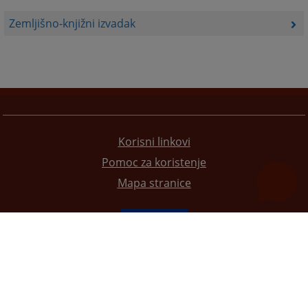
Zemljišno-knjižni izvadak
Korisni linkovi
Pomoc za koristenje
Mapa stranice
Redizajn web stranice je finansirala Evropska unija. Za njen sadržaj isključivo je odgovorno
Visoko sudsko i tužilačko vijeće BiH i ona ne odražava nužno stavove Evropske unije.