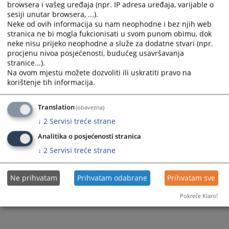
browsera i vašeg uređaja (npr. IP adresa uređaja, varijable o
sesiji unutar browsera, ...).
Neke od ovih informacija su nam neophodne i bez njih web
stranica ne bi mogla fukcionisati u svom punom obimu, dok
neke nisu prijeko neophodne a služe za dodatne stvari (npr.
procjenu nivoa posjećenosti, budućeg usavršavanja
Trenutno nema vijesti
stranice...).
Na ovom mjestu možete dozvoliti ili uskratiti pravo na
korištenje tih informacija.
Translation
(obavezna)
↓
2
Servisi treće strane
Analitika o posjećenosti stranica
↓
2
Servisi treće strane
Ne prihvatam
Prihvatam odabrane
Prihvatam sve
Pokreće Klaro!