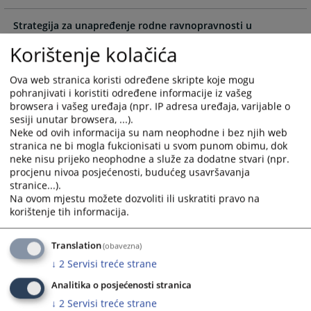
select
select
Strategija za unapređenje rodne ravnopravnosti u
a
a
pravosuđu BiH
date.
date.
Korištenje kolačića
Press
Press
Politika sigurnosti informacionog sistema
the
the
Ova web stranica koristi određene skripte koje mogu
05.04.2022.
question
question
pohranjivati i koristiti određene informacije iz vašeg
mark
mark
browsera i vašeg uređaja (npr. IP adresa uređaja, varijable o
Pravilnik o zaštiti tajnih podataka Osnovnog suda u
sesiji unutar browsera, ...).
key
key
Neke od ovih informacija su nam neophodne i bez njih web
Zvorniku
to
to
stranica ne bi mogla fukcionisati u svom punom obimu, dok
get
get
neke nisu prijeko neophodne a služe za dodatne stvari (npr.
the
the
Akti suda
procjenu nivoa posjećenosti, budućeg usavršavanja
24.12.2018.
keyboard
keyboard
stranice...).
shortcuts
shortcuts
Na ovom mjestu možete dozvoliti ili uskratiti pravo na
for
for
korištenje tih informacija.
changing
changing
dates.
dates.
Translation
(obavezna)
↓
2
Servisi treće strane
Analitika o posjećenosti stranica
↓
2
Servisi treće strane