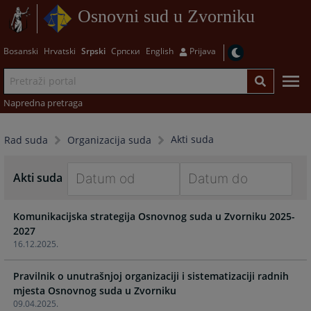
Osnovni sud u Zvorniku
Bosanski
Hrvatski
Srpski
Српски
English
Prijava
Napredna pretraga
Akti suda
Rad suda
Organizacija suda
Akti suda
Navigate
Navigate
Komunikacijska strategija Osnovnog suda u Zvorniku 2025-
forward
forward
2027
to
to
16.12.2025.
interact
interact
with
with
Pravilnik o unutrašnjoj organizaciji i sistematizaciji radnih
the
the
mjesta Osnovnog suda u Zvorniku
calendar
calendar
09.04.2025.
and
and