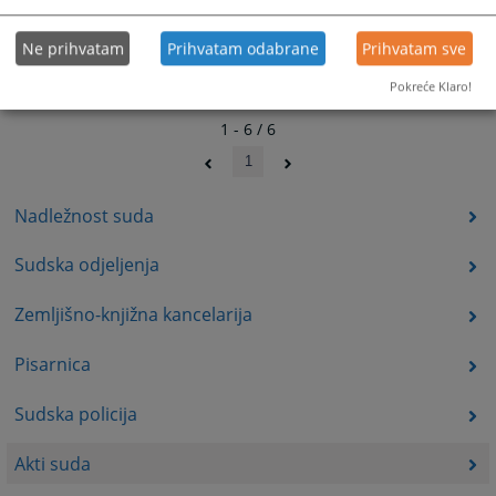
Ne prihvatam
Prihvatam odabrane
Prihvatam sve
Pokreće Klaro!
1 - 6 / 6
1
Nadležnost suda
Sudska odjeljenja
Zemljišno-knjižna kancelarija
Pisarnica
Sudska policija
Akti suda