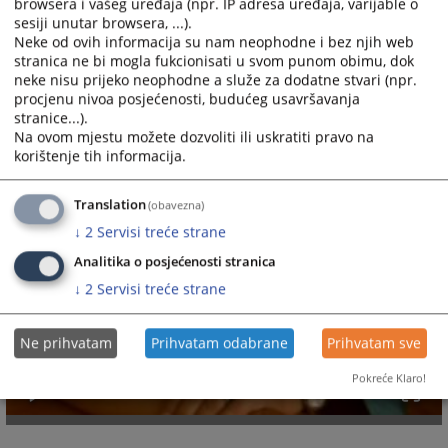
browsera i vašeg uređaja (npr. IP adresa uređaja, varijable o
sesiji unutar browsera, ...).
Neke od ovih informacija su nam neophodne i bez njih web
stranica ne bi mogla fukcionisati u svom punom obimu, dok
neke nisu prijeko neophodne a služe za dodatne stvari (npr.
procjenu nivoa posjećenosti, budućeg usavršavanja
stranice...).
Na ovom mjestu možete dozvoliti ili uskratiti pravo na
korištenje tih informacija.
Translation
(obavezna)
↓
2
Servisi treće strane
Analitika o posjećenosti stranica
↓
2
Servisi treće strane
Ne prihvatam
Prihvatam odabrane
Prihvatam sve
Pokreće Klaro!