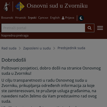
Osnovni sud u Zvorniku
Bosanski
Hrvatski
Srpski
Српски
English
Prijava
Napredna pretraga
Predsjednik suda
Rad suda
Zaposleni u sudu
Dobrodošli
Poštovani posjetioci, dobro došli na stranice Osnovnog
suda u Zvorniku!
U cilju transparetnosti u radu Osnovnog suda u
Zvorniku, prikupljanja određenih informacija za koje
ste zainteresovani, te pružanje usluga građanima, na
navedeni način želimo da Vam predstavimo rad ovog
suda.