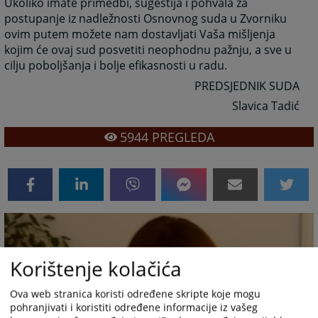
Ukoliko imate primedbi, sugestija i pohvala za
postupanje iz nadležnosti Osnovnog suda u Zvorniku
ovim putem možete nam dostavljati Vaša mišljenja
kojim će ovaj sud posvetiti neophodnu pažnju, a sve u
cilju poboljšanja i bolje efikasnosti u radu.
PREDSJEDNIK SUDA
Slavica Tadić
5944
PREGLEDA
Korištenje kolačića
Ova web stranica koristi određene skripte koje mogu
pohranjivati i koristiti određene informacije iz vašeg