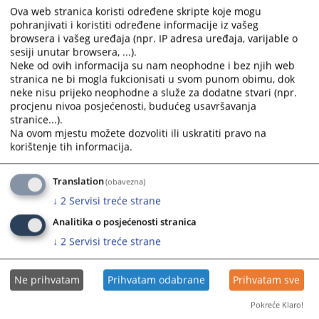
Ova web stranica koristi određene skripte koje mogu
pohranjivati i koristiti određene informacije iz vašeg
browsera i vašeg uređaja (npr. IP adresa uređaja, varijable o
sesiji unutar browsera, ...).
Neke od ovih informacija su nam neophodne i bez njih web
stranica ne bi mogla fukcionisati u svom punom obimu, dok
neke nisu prijeko neophodne a služe za dodatne stvari (npr.
Trenutno nema vijesti
procjenu nivoa posjećenosti, budućeg usavršavanja
stranice...).
Na ovom mjestu možete dozvoliti ili uskratiti pravo na
korištenje tih informacija.
Translation
(obavezna)
↓
2
Servisi treće strane
Analitika o posjećenosti stranica
↓
2
Servisi treće strane
Ne prihvatam
Prihvatam odabrane
Prihvatam sve
Pokreće Klaro!