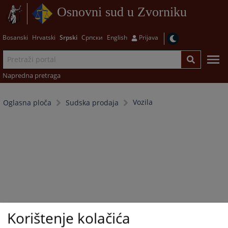
Osnovni sud u Zvorniku
Bosanski
Hrvatski
Srpski
Српски
English
Prijava
Napredna pretraga
Vozila
Oglasna ploča
Sudska prodaja
Korištenje kolačića