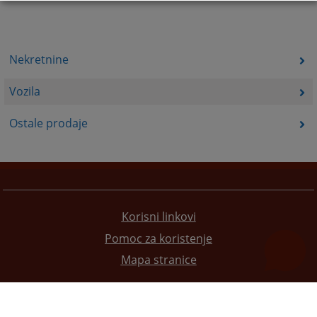
Nekretnine
Vozila
Ostale prodaje
Korisni linkovi
Pomoc za koristenje
Mapa stranice