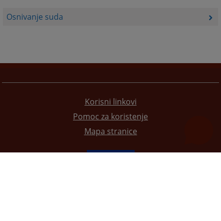
Osnivanje suda
Korisni linkovi
Pomoc za koristenje
Mapa stranice
Redizajn web stranice je finansirala Evropska unija. Za njen sadržaj isključivo je odgovorno
Visoko sudsko i tužilačko vijeće BiH i ona ne odražava nužno stavove Evropske unije.