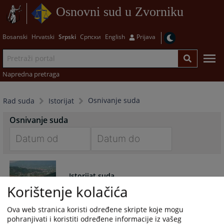
Osnovni sud u Zvorniku
Bosanski
Hrvatski
Srpski
Српски
English
Prijava
Napredna pretraga
Osnivanje suda
Rad suda
Istorijat
Osnivanje suda
Navigate
Navigate
forward
forward
Istorijat suda
to
to
Korištenje kolačića
interact
interact
with
with
Istorijat pravosuđa u Zvorniku.
Ova web stranica koristi određene skripte koje mogu
the
the
pohranjivati i koristiti određene informacije iz vašeg
calendar
calendar