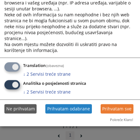
browsera i vašeg uređaja (npr. IP adresa uređaja, varijable o
and
and
sesiji unutar browsera, ...).
select
select
Neke od ovih informacija su nam neophodne i bez njih web
a
a
stranica ne bi mogla fukcionisati u svom punom obimu, dok
date.
date.
neke nisu prijeko neophodne a služe za dodatne stvari (npr.
Press
Press
procjenu nivoa posjećenosti, budućeg usavršavanja
stranice...).
the
the
Na ovom mjestu možete dozvoliti ili uskratiti pravo na
question
question
korištenje tih informacija.
mark
mark
key
key
Translation
(obavezna)
to
to
get
get
↓
2
Servisi treće strane
the
the
Analitika o posjećenosti stranica
keyboard
keyboard
↓
2
Servisi treće strane
shortcuts
shortcuts
for
for
changing
changing
Ne prihvatam
Prihvatam odabrane
Prihvatam sve
dates.
dates.
Pokreće Klaro!
1 - 1 / 1
1