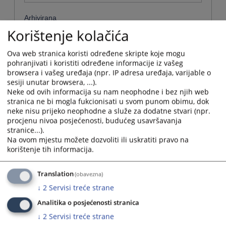
Arhivirana
Korištenje kolačića
Ne
Ova web stranica koristi određene skripte koje mogu
Datum od
pohranjivati i koristiti određene informacije iz vašeg
browsera i vašeg uređaja (npr. IP adresa uređaja, varijable o
sesiji unutar browsera, ...).
Navigate
Neke od ovih informacija su nam neophodne i bez njih web
forward
stranica ne bi mogla fukcionisati u svom punom obimu, dok
Datum do
to
neke nisu prijeko neophodne a služe za dodatne stvari (npr.
interact
procjenu nivoa posjećenosti, budućeg usavršavanja
with
stranice...).
Navigate
the
Na ovom mjestu možete dozvoliti ili uskratiti pravo na
forward
Sortiraj po
calendar
korištenje tih informacija.
to
and
interact
Odaberi...
select
with
Translation
(obavezna)
a
the
date.
↓
2
Servisi treće strane
Napredne stavke
calendar
Press
and
Analitika o posjećenosti stranica
the
select
Pretraži
question
↓
2
Servisi treće strane
a
mark