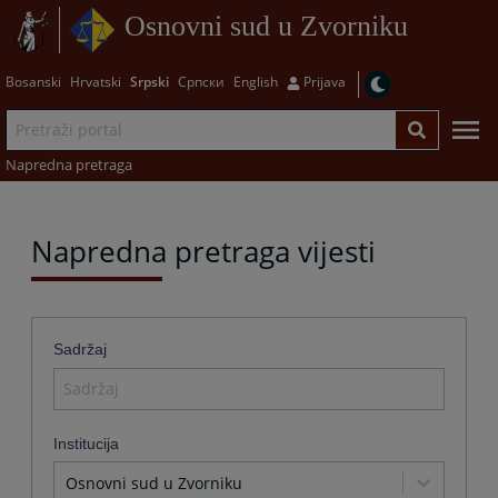
Osnovni sud u Zvorniku
Bosanski
Hrvatski
Srpski
Српски
English
Prijava
Napredna pretraga
Napredna pretraga vijesti
Sadržaj
Institucija
Osnovni sud u Zvorniku