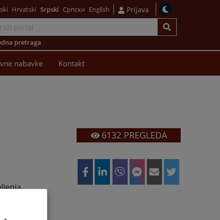
ski
Hrvatski
Srpski
Српски
English
Prijava
dna pretraga
avne nabavke
Kontakt
6132
PREGLEDA
ljenja
.
.