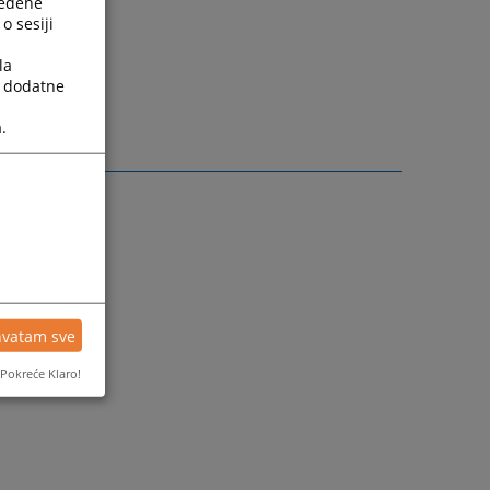
ređene
o sesiji
la
a dodatne
sudije.
.
hvatam sve
Pokreće Klaro!