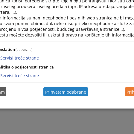
nica koristi određene skripte koje mogu pohranjivati i koristiti od
iz vašeg browsera i vašeg uređaja (npr. IP adresa uređaja, varijable 
Zećo
era, ...).
olijanin.
h informacija su nam neophodne i bez njih web stranica ne bi mog
i u svom punom obimu, dok neke nisu prijeko neophodne a služe z
e se, početak rada sedmog sudije, kao i imenovanje osmog 
 procjenu nivoa posjećenosti, budućeg usavršavanja stranice...).
tu možete dozvoliti ili uskratiti pravo na korištenje tih informacija
nslation
(obavezna)
Servisi treće strane
litika o posjećenosti stranica
Servisi treće strane
tam
Prihvatam odabrane
Pri