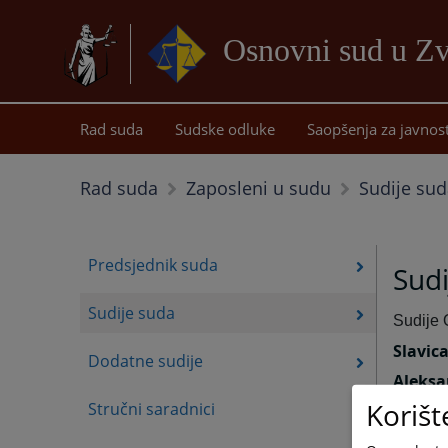
Osnovni sud u Z
Rad suda
Sudske odluke
Saopšenja za javnos
Sudije su
Rad suda
Zaposleni u sudu
Predsjednik suda
Sud
Sudije suda
Sudije 
Slavica
Dodatne sudije
Aleksa
Korišt
Stručni saradnici
Slavko
Jele