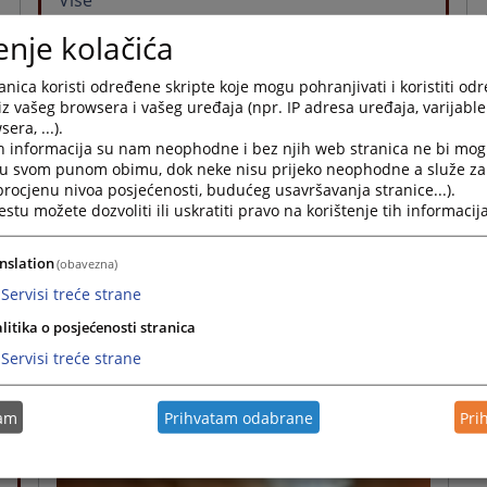
Više
enje kolačića
Sudski predmeti – online
nica koristi određene skripte koje mogu pohranjivati i koristiti od
iz vašeg browsera i vašeg uređaja (npr. IP adresa uređaja, varijable 
era, ...).
Pristup putem Interneta
h informacija su nam neophodne i bez njih web stranica ne bi mog
i u svom punom obimu, dok neke nisu prijeko neophodne a služe z
 procjenu nivoa posjećenosti, budućeg usavršavanja stranice...).
tu možete dozvoliti ili uskratiti pravo na korištenje tih informacija
nslation
(obavezna)
Servisi treće strane
litika o posjećenosti stranica
Servisi treće strane
tam
Prihvatam odabrane
Pri