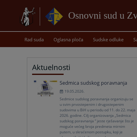
Osnovni sud u Z
Rad suda
Oglasna ploča
Sudske odluke
S
Aktuelnosti
Sedmica sudskog poravnanja
19.05.2026.
Sedmice sudskog poravnanja organizuju se
u svim prvostepenim i drugostepenim
sudovima u BiH u periodu od 11. do 22. maja
2026. godine. Cilj organizovanja „Sedmica
sudskog poravnanja “ jeste rješavanje što je
moguće većeg broja predmeta mirnim
putem, u skraćenom postupku, koji je