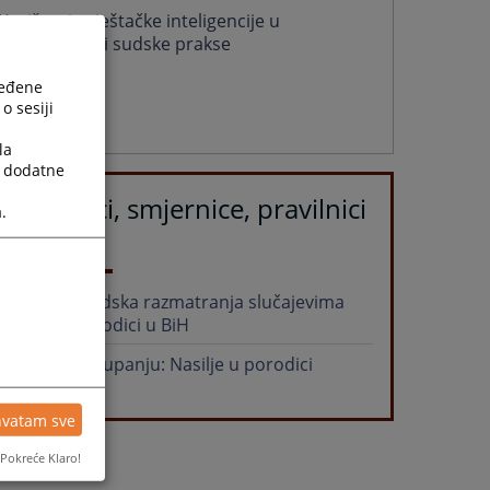
Korištenje vještačke inteligencije u
harmonizaciji sudske prakse
02.09.2025.
ređene
o sesiji
Više
la
a dodatne
Priručnici, smjernice, pravilnici
.
i dr.
Priručnik-Sudska razmatranja slučajevima
nasilja u porodici u BiH
Vodič u postupanju: Nasilje u porodici
hvatam sve
Pokreće Klaro!