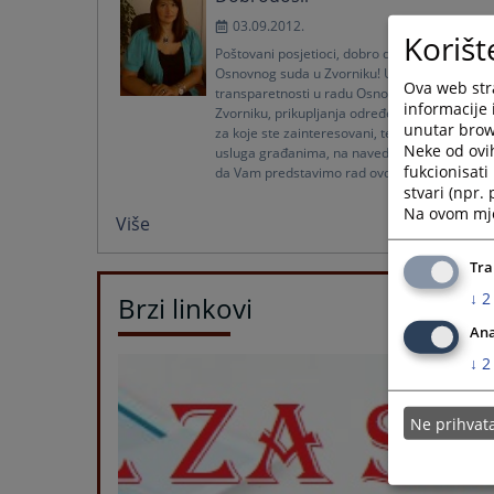
03.09.2012.
Korišt
Poštovani posjetioci, dobro došli na stranice
Osnovnog suda u Zvorniku! U cilju
Ova web stra
transparetnosti u radu Osnovnog suda u
informacije 
Zvorniku, prikupljanja određenih informacija
unutar brows
za koje ste zainteresovani, te pružanje
Neke od ovi
usluga građanima, na navedeni način želimo
fukcionisat
da Vam predstavimo rad ovog suda...
stvari (npr.
Na ovom mjes
Više
Tra
↓
2
Brzi linkovi
Ana
↓
2
Ne prihva