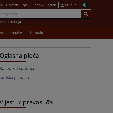
ski
Hrvatski
Srpski
Српски
English
Prijava
dna pretraga
avne nabavke
Kontakt
Oglasna ploča
Raspored suđenja
Sudska prodaja
Vijesti iz pravosuđa