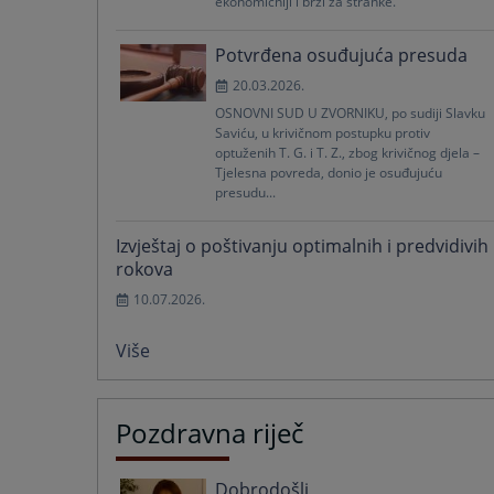
ekonomičniji i brži za stranke.
Potvrđena osuđujuća presuda
20.03.2026.
OSNOVNI SUD U ZVORNIKU, po sudiji Slavku
Saviću, u krivičnom postupku protiv
optuženih T. G. i T. Z., zbog krivičnog djela –
Tjelesna povreda, donio je osuđujuću
presudu...
Izvještaj o poštivanju optimalnih i predvidivih
rokova
10.07.2026.
Više
Pozdravna riječ
Dobrodošli