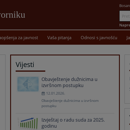
Bosan
vorniku
Idi
na
Napre
sadržaj
aopšenja za javnost
Vaša pitanja
Odnosi s javnošću
J
Vijesti
Obavještenje dužnicima u
izvršnom postupku
12.01.2026.
Obavještenje dužnicima u izvršnom
postupku
Izvještaj o radu suda za 2025.
godinu