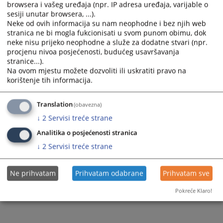
browsera i vašeg uređaja (npr. IP adresa uređaja, varijable o
and
and
sesiji unutar browsera, ...).
select
select
Neke od ovih informacija su nam neophodne i bez njih web
a
a
stranica ne bi mogla fukcionisati u svom punom obimu, dok
date.
date.
neke nisu prijeko neophodne a služe za dodatne stvari (npr.
Press
Press
procjenu nivoa posjećenosti, budućeg usavršavanja
stranice...).
the
the
Na ovom mjestu možete dozvoliti ili uskratiti pravo na
question
question
Trenutno nema vijesti
korištenje tih informacija.
mark
mark
key
key
Translation
(obavezna)
to
to
get
get
↓
2
Servisi treće strane
the
the
Analitika o posjećenosti stranica
keyboard
keyboard
↓
2
Servisi treće strane
shortcuts
shortcuts
for
for
changing
changing
Ne prihvatam
Prihvatam odabrane
Prihvatam sve
dates.
dates.
Pokreće Klaro!