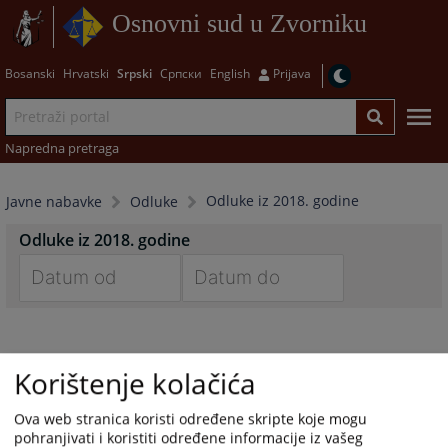
Osnovni sud u Zvorniku
Bosanski
Hrvatski
Srpski
Српски
English
Prijava
Napredna pretraga
Odluke iz 2018. godine
Javne nabavke
Odluke
Odluke iz 2018. godine
Navigate
Navigate
forward
forward
to
to
Korištenje kolačića
interact
interact
with
with
Ova web stranica koristi određene skripte koje mogu
the
the
pohranjivati i koristiti određene informacije iz vašeg
calendar
calendar