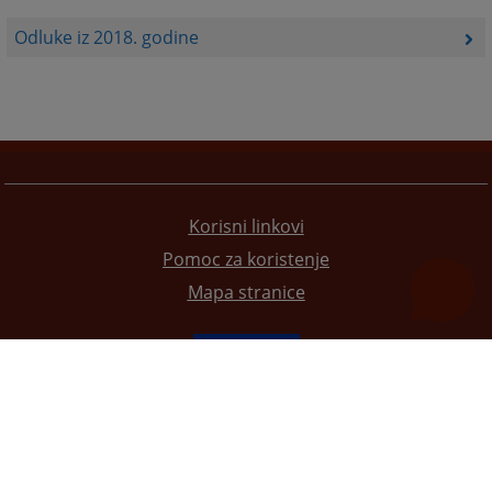
Odluke iz 2018. godine
Korisni linkovi
Pomoc za koristenje
Mapa stranice
Redizajn web stranice je finansirala Evropska unija. Za njen sadržaj isključivo je odgovorno
Visoko sudsko i tužilačko vijeće BiH i ona ne odražava nužno stavove Evropske unije.