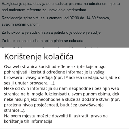
Razgledanje spisa obavlja se u sudskoj pisarnici na određenom mjestu
pod nadzorom referenta za upravljanje predmetima.
Razgledanje spisa vrši se u vremenu od 07:30 do 14:30 časova,
svakim radnim danom.
Za fotokopiranje sudskih spisa potrebno je odobrenje sudije.
Za fotokopiranje sudskih spisa plaća se naknada.
Detaljnije informacije prilikom predaje zahtjeva za kopiranje.
Korištenje kolačića
Razgledanje spisa može trajati samo ono vrijeme koje je potrebno za
pregled spisa i ne može se prepisivati spis, a ukoliko postoji potreba
Ova web stranica koristi određene skripte koje mogu
pohranjivati i koristiti određene informacije iz vašeg
može se tražiti prepis ili fotokopija dokumenata.
browsera i vašeg uređaja (npr. IP adresa uređaja, varijable o
sesiji unutar browsera, ...).
1522
PREGLEDA
Neke od ovih informacija su nam neophodne i bez njih web
stranica ne bi mogla fukcionisati u svom punom obimu, dok
neke nisu prijeko neophodne a služe za dodatne stvari (npr.
procjenu nivoa posjećenosti, budućeg usavršavanja
stranice...).
Na ovom mjestu možete dozvoliti ili uskratiti pravo na
korištenje tih informacija.