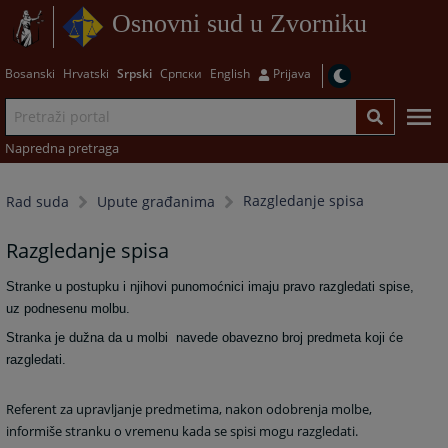
Osnovni sud u Zvorniku
Bosanski
Hrvatski
Srpski
Српски
English
Prijava
Napredna pretraga
Razgledanje spisa
Rad suda
Upute građanima
Razgledanje spisa
Stranke u postupku i njihovi punomoćnici imaju pravo razgledati spise,
uz podnesenu molbu.
Stranka je dužna da u molbi navede obavezno broj predmeta koji će
razgledati.
Referent za upravljanje predmetima, nakon odobrenja molbe,
informiše stranku o vremenu kada se spisi mogu razgledati.