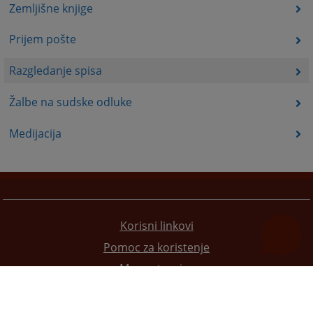
Zemljišne knjige
Prijem pošte
Razgledanje spisa
Žalbe na sudske odluke
Medijacija
Korisni linkovi
Pomoc za koristenje
Mapa stranice