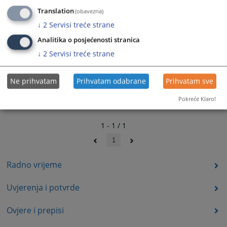
Translation
(obavezna)
↓
2
Servisi treće strane
Analitika o posjećenosti stranica
↓
2
Servisi treće strane
Ne prihvatam
Prihvatam odabrane
Prihvatam sve
Pokreće Klaro!
1 - 1 / 1
1
Radno vrijeme
Uvjerenja i potvrde
Ovjere i prepisi