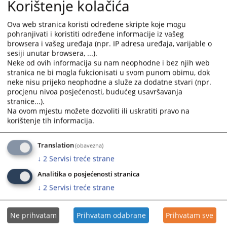
Korištenje kolačića
Tehnički sekretar: 056/211-667
Fax: 056/211-667
Ova web stranica koristi određene skripte koje mogu
pohranjivati i koristiti određene informacije iz vašeg
browsera i vašeg uređaja (npr. IP adresa uređaja, varijable o
zvanična e-mail adresa Osnovnog sudu u Zvorniku :
sesiji unutar browsera, ...).
ossud-zvornik@pravosudje.ba
Neke od ovih informacija su nam neophodne i bez njih web
stranica ne bi mogla fukcionisati u svom punom obimu, dok
neke nisu prijeko neophodne a služe za dodatne stvari (npr.
procjenu nivoa posjećenosti, budućeg usavršavanja
8857
PREGLEDA
stranice...).
Na ovom mjestu možete dozvoliti ili uskratiti pravo na
korištenje tih informacija.
Translation
(obavezna)
↓
2
Servisi treće strane
Analitika o posjećenosti stranica
↓
2
Servisi treće strane
Ne prihvatam
Prihvatam odabrane
Prihvatam sve