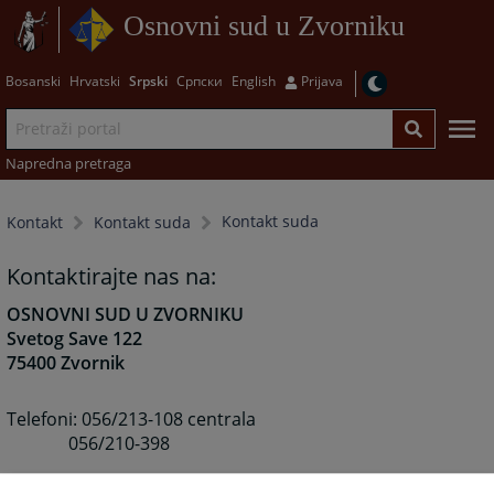
Osnovni sud u Zvorniku
Bosanski
Hrvatski
Srpski
Српски
English
Prijava
Napredna pretraga
Kontakt suda
Kontakt
Kontakt suda
Kontaktirajte nas na:
OSNOVNI SUD U ZVORNIKU
Svetog Save 122
75400 Zvornik
Telefoni: 056/213-108 centrala
056/210-398