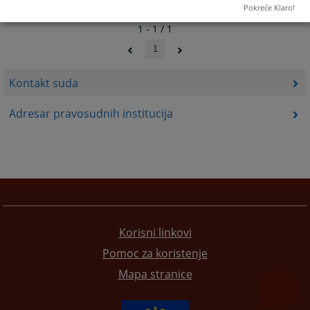
Pokreće Klaro!
1 - 1 / 1
1
Kontakt suda
Adresar pravosudnih institucija
Korisni linkovi
Pomoc za koristenje
Mapa stranice