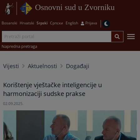
Osnovni sud u Zvorniku
Bosanski
Hrvatski
Srpski
Српски
English
Prijava
Napredna pretraga
Vijesti
Aktuelnosti
Događaji
Korištenje vještačke inteligencije u
harmonizaciji sudske prakse
02.09.2025.