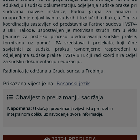
edukaciju i sudsku dokumentaciju, odjeljenja sudske prakse pri
sudovima najviše instance, Radna grupa za analizu i
unapređenje objavljivanja sudskih i tužilačkih odluka, te Tim za
koordinaciju sastavljen od predstavnika Partner sudova i VSTV-
a BiH. Takođe, uspostavljen je motivisan stručni tim u vidu
Jedinice za podršku procesu ujednačavanja sudske prakse,
formiranu uz pomoć IPA sredstava i projekata, koji čine
savjetnici za sudsku praksu ravnomjerno raspoređeni u
odjeljenjima sudske prakse i VSTV BiH, čiji rad koordinira Odjel
za sudsku dokumentaciju i edukaciju.
Radionica je održana u Gradu sunca, u Trebinju.
Prikazana vijest je na
:
Bosanski jezik
Obavijest o preuzimanju sadržaja
Napomena
:
U slučaju preuzimanja vijesti istu preuzeti u
integralnom obliku uz navođenje izvora informacije.
23731
PREGLEDA