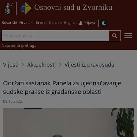
Osnovni sud u Zvorniku
Bosanski
Hrvatski
Srpski
Српски
English
Prijava
Napredna pretraga
Vijesti
Aktuelnosti
Vijesti iz pravosuđa
Održan sastanak Panela za ujednačavanje
sudske prakse iz građanske oblasti
08.10.2025.