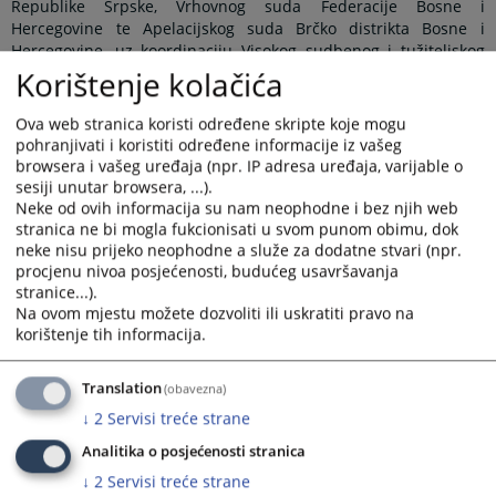
Republike Srpske, Vrhovnog suda Federacije Bosne i
Hercegovine te Apelacijskog suda Brčko distrikta Bosne i
Hercegovine, uz koordinaciju Visokog sudbenog i tužiteljskog
vijeća Bosne i Hercegovine. Učesnicima se obratio Damjan
Korištenje kolačića
Kaurinović, predsjednik Apelacijskog suda Brčko distrikta BiH
kao suda domaćina ovog sastanka, te naglasio značaj Panela
Ova web stranica koristi određene skripte koje mogu
kao mehanizma za ujednačavanje sudske prakse na nivou
pohranjivati i koristiti određene informacije iz vašeg
države, a radi osiguranja pravne sigurnosti i jednakosti pred
browsera i vašeg uređaja (npr. IP adresa uređaja, varijable o
zakonom građana Bosne i Hercegovine.
sesiji unutar browsera, ...).
Neke od ovih informacija su nam neophodne i bez njih web
Na sastanku je usvojen zapisnik sa prethodnog sastanka
stranica ne bi mogla fukcionisati u svom punom obimu, dok
Panela iz građanske oblasti koji je održan 10.6.2025. godine u
neke nisu prijeko neophodne a služe za dodatne stvari (npr.
Vrhovnom sudu Republike Srpske, kada su diskutirane teme:
procjenu nivoa posjećenosti, budućeg usavršavanja
„Da li se radi o otklonjivom ili neotklonjivom nedostatku u
stranice...).
situaciji kada je označeni tuženi umro prije podnošenja tužbe“,
Na ovom mjestu možete dozvoliti ili uskratiti pravo na
„Trasirana i sopstvena mjenica (Valjanost sopstvene mjenice
korištenje tih informacija.
izdate na blanketu trasirane mjenice)“ i „Elementi mjenice i
pravna valjanost mjenice“. Povodom ovih tema usuglašena su
Translation
(obavezna)
pravna shvaćanja koja su verificirana unutar Panel sudova.
Sukladno Pravilima o radu Panela, shvaćanja će biti objavljena
↓
2
Servisi treće strane
na znanje ne samo pravosudnoj zajednici, nego i široj javnosti,
Analitika o posjećenosti stranica
nakon što se obrazloženja pravnih shvaćanja pripreme i
↓
2
Servisi treće strane
verificiraju od strane Panel sudova.