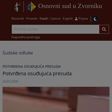
Osnovni sud u Zvorniku
Bosanski
Hrvatski
Srpski
Српски
English
Prijava
Napredna pretraga
Sudske odluke
POTVRĐENA OSUĐUJUĆA PRESUDA
Potvrđena osuđujuća presuda
20.03.2026.