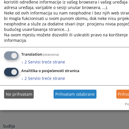
koristiti određene informacije iz vašeg browsera i vašeg uređaja 
sluzokože gornje usne,
čime su učinili krivično djelo –
Tjelesna
adresa uređaja, varijable o sesiji unutar browsera, ...).
povreda iz člana 131. stav 1. u vezi sa članom 37. Krivičnog
Neke od ovih informacija su nam neophodne i bez njih web stra
zakonika Republike Srpske, pa im je sud izrekao uslovnu osudu
bi mogla fukcionisati u svom punom obimu, dok neke nisu prijek
kojom je optuženim T. G i T. Z utvrdio kaznu zatvora od po 3.
neophodne a služe za dodatne stvari (npr. procjenu nivoa posjeć
(tri) mjeseca i istovremeno odredio da se ona neće izvršiti ako
budućeg usavršavanja stranice...).
osuđeni za vrijeme od 1. (jedne godine) nakon pravosnažnosti
Na ovom mjestu možete dozvoliti ili uskratiti pravo na korištenje 
presude ne učine novo krivično djelo.
informacija.
Translation
(obavezna)
Presudu Osnovnog suda u Zvorniku potvrdio je i Okružni sud u
Bijeljini dana 12.03.2026. godine.
↓
2
Servisi treće strane
Analitika o posjećenosti stranica
↓
2
Servisi treće strane
Ne prihvatam
Prihvatam odabrane
Prihv
Po
Sudija