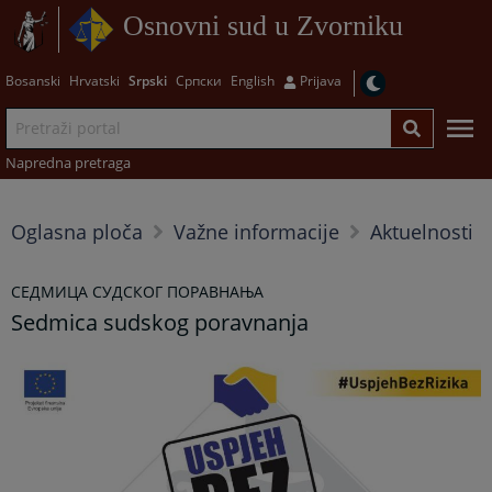
Osnovni sud u Zvorniku
Bosanski
Hrvatski
Srpski
Српски
English
Prijava
Napredna pretraga
Oglasna ploča
Važne informacije
Aktuelnosti
СЕДМИЦА СУДСКОГ ПОРАВНАЊА
Sedmica sudskog poravnanja