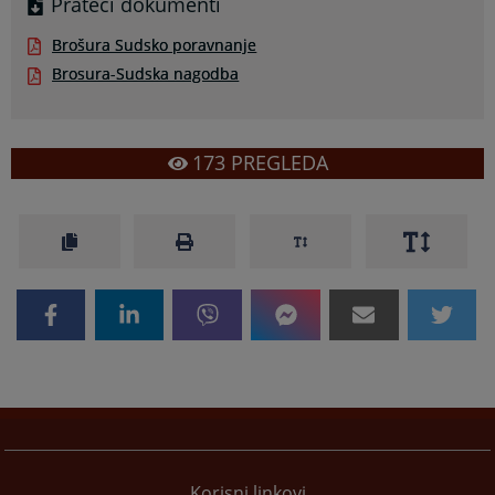
Prateći dokumenti
Brošura Sudsko poravnanje
Brosura-Sudska nagodba
173
PREGLEDA
Korisni linkovi