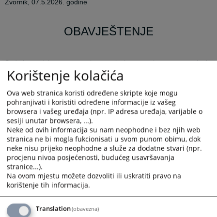
Z
vornik, 07.5
.
20
2
6. godine
OBAVJEŠTENJE
Sedmice sudskog poravnanja organizuju se u svim prvostepenim i
Korištenje kolačića
drugostepenim sudovima u BiH u periodu od
11
.
do
22.
maja 202
6
.
godine.
Ova web stranica koristi određene skripte koje mogu
Cilj organizovanja „Sedmica sudskog poravnanja “ jeste rješavanje
pohranjivati i koristiti određene informacije iz vašeg
što je moguće većeg broja predmeta mirnim putem, u skraćenom
browsera i vašeg uređaja (npr. IP adresa uređaja, varijable o
sesiji unutar browsera, ...).
postupku, koji je ekonomičniji i brži za stranke.
Neke od ovih informacija su nam neophodne i bez njih web
U skladu sa navedenim Osnovni sud u Zvorniku
poziva sve
stranica ne bi mogla fukcionisati u svom punom obimu, dok
zainteresovane stranke, a čiji predmeti se vode pred ovim Sudom,
neke nisu prijeko neophodne a služe za dodatne stvari (npr.
procjenu nivoa posjećenosti, budućeg usavršavanja
da u navedenom periodu pristupe sudu te riješe svoj predmet
stranice...).
sudskim poravnanjem.
Na ovom mjestu možete dozvoliti ili uskratiti pravo na
Ukoliko želite Vaš predmet riješiti sudskim poravnanjem to možete
korištenje tih informacija.
učiniti na način da informišete sudiju koji vodi Vaš predmet, na
jedan od slijedećih načina:
Translation
(obavezna)