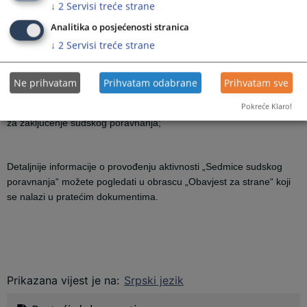
- samostalno ili preko svog zastupnika uputite pismeni prijedlog za
↓
2
Servisi treće strane
zaključenje sudskog poravnanja;
Analitika o posjećenosti stranica
- samostalno ili preko zastupnika kontaktirate sudiju kako bi
↓
2
Servisi treće strane
zajednički dogovorili termin za ročište za sklapanje sudskog
poravnanja;
Ne prihvatam
Prihvatam odabrane
Prihvatam sve
- zajedno sa suprotnom strankom, te zastupnikom ukoliko ga
Pokreće Klaro!
imate, u toku navedenog perioda, pristupite na sud sa prijedlogom
za zaključenje sudskog poravnanja;
Detaljnije informacije o provođenju aktivnosti „Sedmice sudskog
poravnanja“ možete pogledati
u obrascu „Obavjest za strane“ koji
se nalazi u pratećim dokumentima.
Prikazana vijest je na
:
Srpski jezik