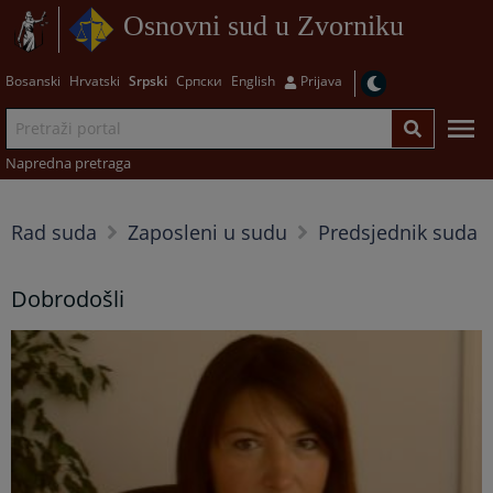
Osnovni sud u Zvorniku
Bosanski
Hrvatski
Srpski
Српски
English
Prijava
Napredna pretraga
Rad suda
Zaposleni u sudu
Predsjednik suda
Dobrodošli