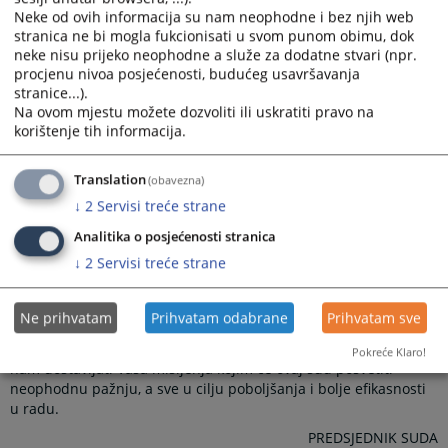
Neke od ovih informacija su nam neophodne i bez njih web
stranica ne bi mogla fukcionisati u svom punom obimu, dok
neke nisu prijeko neophodne a služe za dodatne stvari (npr.
procjenu nivoa posjećenosti, budućeg usavršavanja
stranice...).
Na ovom mjestu možete dozvoliti ili uskratiti pravo na
korištenje tih informacija.
Translation
(obavezna)
Poštovani posjetioci, dobro došli na stranice Osnovnog suda u
↓
2
Servisi treće strane
Zvorniku!
Analitika o posjećenosti stranica
U cilju transparetnosti u radu Osnovnog suda u
Zvorniku, prikupljanja određenih informacija za koje ste
↓
2
Servisi treće strane
zainteresovani, te pružanje usluga građanima, na navedeni
način želimo da Vam predstavimo rad ovog suda.
Ne prihvatam
Prihvatam odabrane
Prihvatam sve
Ukoliko imate primedbi, sugestija i pohvala za postupanje iz
nadležnosti Osnovnog suda u Zvorniku ovim putem možete
Pokreće Klaro!
nam dostavljati Vaša mišljenja kojim će ovaj sud posvetiti
neophodnu pažnju, a sve u cilju poboljšanja i bolje efikasnosti
u radu.
PREDSJEDNIK SUDA