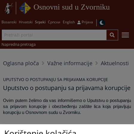
Osnovni sud u Zvorniku
Bosanski
Hrvatski
Srpski
Српски
English
Prijava
Napredna pretraga
Oglasna ploča
Važne informacije
Aktuelnosti
UPUTSTVO O POSTUPANJU SA PRIJAVAMA KORUPCIJE
Uputstvo o postupanju sa prijavama korupcije
Ovim putem želimo da vas informišemo o Uputstvu o postupanju
sa prijavom korupcije i obezbeđenju zaštite lica koja prijavljuju
korupciju u Osnovnom sudu u Zvorniku.
Korištenje kolačića
Kompletano uputstvo možete skinuti sa linka na desnoj strani.