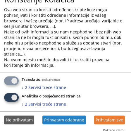
Ova web stranica koristi određene skripte koje mogu
pohranjivati i koristiti određene informacije iz vašeg
browsera i vašeg uređaja (npr. IP adresa uređaja, varijable o
sesiji unutar browsera, ...).
Neke od ovih informacija su nam neophodne i bez njih web
Prikazana vijest je na
:
Српски језик
stranica ne bi mogla fukcionisati u svom punom obimu, dok
neke nisu prijeko neophodne a služe za dodatne stvari (npr.
Prateći dokumenti
procjenu nivoa posjećenosti, budućeg usavršavanja
stranice...).
Uputstvo
Na ovom mjestu možete dozvoliti ili uskratiti pravo na
korištenje tih informacija.
Translation
(obavezna)
1495
PREGLEDA
↓
2
Servisi treće strane
Analitika o posjećenosti stranica
↓
2
Servisi treće strane
Ne prihvatam
Prihvatam odabrane
Prihvatam sve
Pokreće Klaro!