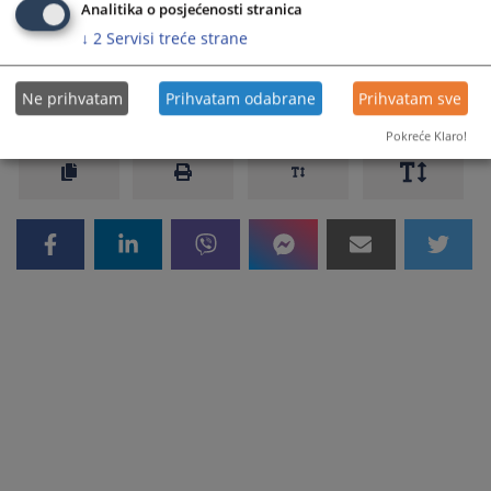
Vodič za roditelje
Analitika o posjećenosti stranica
↓
2
Servisi treće strane
5156
PREGLEDA
Ne prihvatam
Prihvatam odabrane
Prihvatam sve
Pokreće Klaro!