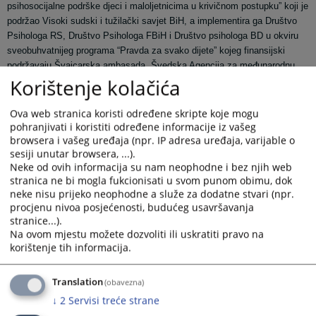
psihosocijalne podrške djeci i maloljetnicima u krivičnom postupku” koji je
podržao Visoki sudski i tužilački savjet BiH, a implementira ga Društvo
Psihologa RS, Društvo Psihologa FBiH i Društvo psihologa BD u okviru
sveobuhvatnijeg programa “Pravda za svako dijete” kojeg finansijski
podržavaju Švajcarska ambasada, Švedska Agencija za međunarodnu
Korištenje kolačića
razvojnu saradnju (Sida) i UNICEF BiH.
Jedna od aktivnosti projekta jeste izrada vodiča za djecu, mlade i
Ova web stranica koristi određene skripte koje mogu
roditelje o njihovim pravima i dostupnim uslugama za djecu svjedoke u
pohranjivati i koristiti određene informacije iz vašeg
toku krivičnog postupka.
browsera i vašeg uređaja (npr. IP adresa uređaja, varijable o
sesiji unutar browsera, ...).
Radi se o prvim vodičima takve vrste u BiH koji su usklađeni sa
Neke od ovih informacija su nam neophodne i bez njih web
Zakonom o zaštiti i postupanju sa djecom i maloljetnicima u krivičnom
stranica ne bi mogla fukcionisati u svom punom obimu, dok
postupka, koji na primjeran način opisuju ulogu i prava svjedoka u
neke nisu prijeko neophodne a služe za dodatne stvari (npr.
krivičnim postupcima gdje se pojavljuju kao djeca.
procjenu nivoa posjećenosti, budućeg usavršavanja
stranice...).
Prikazana vijest je na
:
Srpski jezik
Na ovom mjestu možete dozvoliti ili uskratiti pravo na
korištenje tih informacija.
Prateći dokumenti
Translation
Priručnik za uzrast 7-11 godina
(obavezna)
↓
2
Servisi treće strane
Vodič za uzrast 11-18 godina