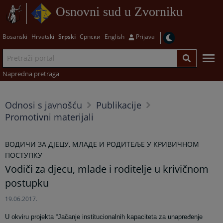
Osnovni sud u Zvorniku
Bosanski
Hrvatski
Srpski
Српски
English
Prijava
Napredna pretraga
Odnosi s javnošću
Publikacije
Promotivni materijali
ВОДИЧИ ЗА ДЈЕЦУ, МЛАДЕ И РОДИТЕЉЕ У КРИВИЧНОМ
ПОСТУПКУ
Vodiči za djecu, mlade i roditelje u krivičnom
postupku
19.06.2017.
U okviru projekta “Jačanje institucionalnih kapaciteta za unapređenje