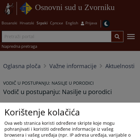
Osnovni sud u Zvorniku
Bosanski
Hrvatski
Srpski
Српски
English
Prijava
Napredna pretraga
Oglasna ploča
Važne informacije
Aktuelnosti
VODIČ U POSTUPANJU: NASILJE U PORODICI
Vodič u postupanju: Nasilje u porodici
Prikazana vijest je na
:
Српски језик
Korištenje kolačića
Prateći dokumenti
Ova web stranica koristi određene skripte koje mogu
pohranjivati i koristiti određene informacije iz vašeg
Priručnik
browsera i vašeg uređaja (npr. IP adresa uređaja, varijable o