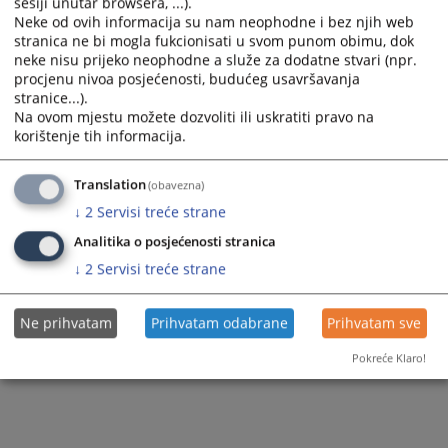
sesiji unutar browsera, ...).
Neke od ovih informacija su nam neophodne i bez njih web
stranica ne bi mogla fukcionisati u svom punom obimu, dok
2053
PREGLEDA
neke nisu prijeko neophodne a služe za dodatne stvari (npr.
procjenu nivoa posjećenosti, budućeg usavršavanja
stranice...).
Na ovom mjestu možete dozvoliti ili uskratiti pravo na
korištenje tih informacija.
Translation
(obavezna)
↓
2
Servisi treće strane
Analitika o posjećenosti stranica
↓
2
Servisi treće strane
Ne prihvatam
Prihvatam odabrane
Prihvatam sve
Pokreće Klaro!