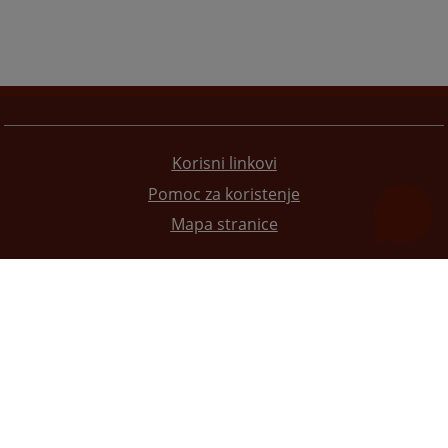
Korisni linkovi
Pomoc za koristenje
Mapa stranice
Redizajn web stranice je finansirala Evropska unija. Za njen sadržaj isključivo je odgovorno
Visoko sudsko i tužilačko vijeće BiH i ona ne odražava nužno stavove Evropske unije.