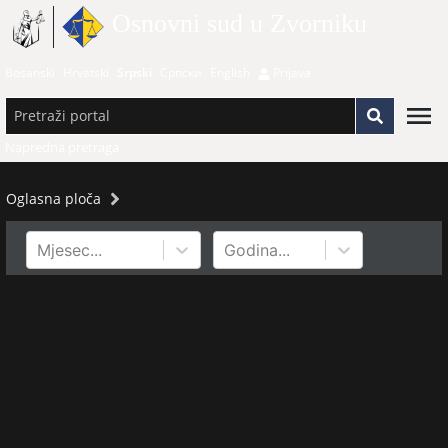
Osnovni sud u Zvorniku
Bosanski
Hrvatski
Srpski
Српски
English
Prijava
Napredna pretraga
Oglasna ploča
Mjesec...
Godina...