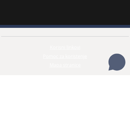
Korisni linkovi
Pomoc za koristenje
Mapa stranice
Redizajn web stranice je finansirala Evropska unija. Za njen sadržaj isključivo je odgovorno
Visoko sudsko i tužilačko vijeće BiH i ona ne odražava nužno stavove Evropske unije.